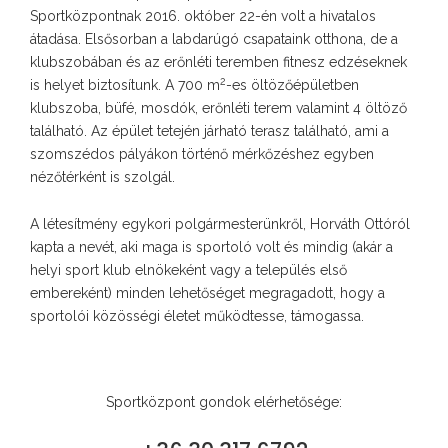
Sportközpontnak 2016. október 22-én volt a hivatalos
átadása. Elsősorban a labdarúgó csapataink otthona, de a
klubszobában és az erőnléti teremben fitnesz edzéseknek
2
is helyet biztosítunk. A 700 m
-es öltözőépületben
klubszoba, büfé, mosdók, erőnléti terem valamint 4 öltöző
található. Az épület tetején járható terasz található, ami a
szomszédos pályákon történő mérkőzéshez egyben
nézőtérként is szolgál.
A létesítmény egykori polgármesterünkről, Horváth Ottóról
kapta a nevét, aki maga is sportoló volt és mindig (akár a
helyi sport klub elnökeként vagy a település első
embereként) minden lehetőséget megragadott, hogy a
sportolói közösségi életet működtesse, támogassa.
Sportközpont gondok elérhetősége: