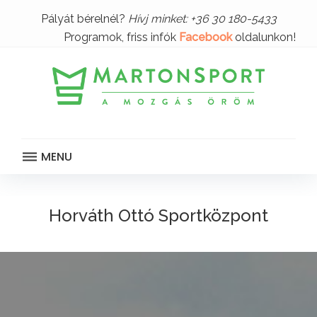
S
Pályát bérelnél?
Hívj minket: +36 30 180-5433
k
Programok, friss infók
Facebook
oldalunkon!
i
p
t
o
c
o
n
t
MENU
e
n
H
t
Horváth Ottó Sportközpont
o
r
v
á
t
h