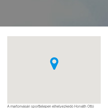
O
t
t
ó
S
p
o
r
t
k
ö
z
p
o
n
t
A martonvásári sporttelepen elhelyezkedő Horváth Ottó