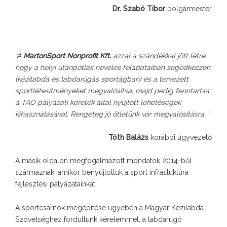
Dr. Szabó Tibor
polgármester
“A
MartonSport Nonprofit Kft.
azzal a szándékkal jött létre,
hogy a helyi utánpótlás nevelés feladataiban segédkezzen
(kézilabda és labdarúgás sportágban) és a tervezett
sportlétesítményeket megvalósítsa, majd pedig fenntartsa
a TAO pályázati keretek által nyújtott lehetőségek
kihasználásával. Rengeteg jó ötletünk vár megvalósításra…”
Tóth Balázs
korábbi ügyvezető
A másik oldalon megfogalmazott mondatok 2014-ből
származnak, amikor benyújtottuk a sport infrastuktúra
fejlesztési pályázatainkat.
A sportcsarnok megépítése ügyében a Magyar Kézilabda
Szövetséghez fordultunk kérelemmel, a labdarúgó