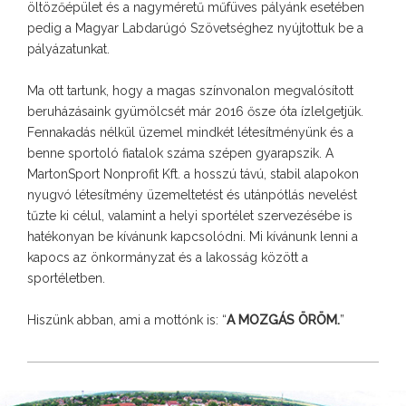
öltözőépület és a nagyméretű műfüves pályánk esetében
pedig a Magyar Labdarúgó Szövetséghez nyújtottuk be a
pályázatunkat.
Ma ott tartunk, hogy a magas színvonalon megvalósított
beruházásaink gyümölcsét már 2016 ősze óta ízlelgetjük.
Fennakadás nélkül üzemel mindkét létesítményünk és a
benne sportoló fiatalok száma szépen gyarapszik. A
MartonSport Nonprofit Kft. a hosszú távú, stabil alapokon
nyugvó létesítmény üzemeltetést és utánpótlás nevelést
tűzte ki célul, valamint a helyi sportélet szervezésébe is
hatékonyan be kívánunk kapcsolódni. Mi kívánunk lenni a
kapocs az önkormányzat és a lakosság között a
sportéletben.
Hiszünk abban, ami a mottónk is: “
A MOZGÁS ÖRÖM.
”